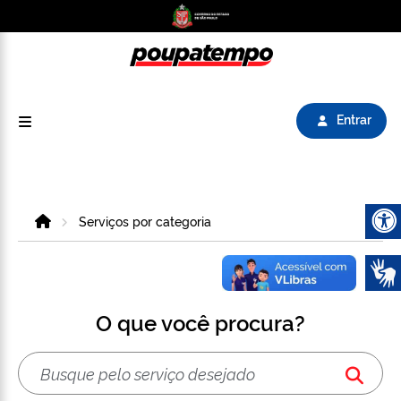
Logo do Poupatempo SP GOV BR direciona para
Entrar
Home
Serviços por categoria
Abrir 
O que você procura?