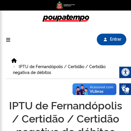
Logo do Poupatempo SP GOV BR direciona para
Entrar
Home
IPTU de Fernandópolis / Certidão / Certidão
negativa de débitos
Abrir 
IPTU de Fernandópolis
/ Certidão / Certidão