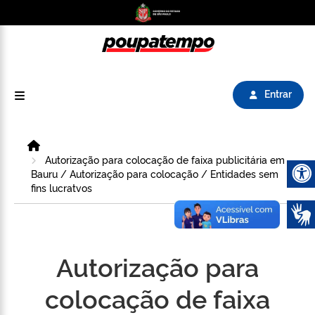
Logo do Poupatempo SP GOV BR direciona para
Entrar
Home
Autorização para colocação de faixa publicitária em
Bauru / Autorização para colocação / Entidades sem
fins lucratvos
Abrir 
Autorização para
colocação de faixa