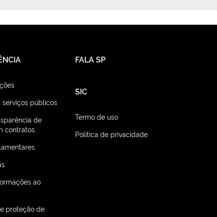
ÊNCIA
FALA SP
ações
SIC
 serviços públicos
Termo de uso
nsparência de
 contratos
Política de privacidade
lamentares
as
nformações ao
de proteção de