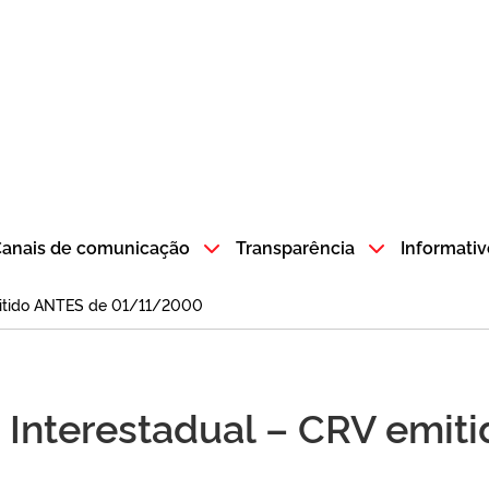
atempo SP GOV BR direciona para a página inicial
anais de comunicação
Transparência
Informativ
emitido ANTES de 01/11/2000
ia Interestadual – CRV emi