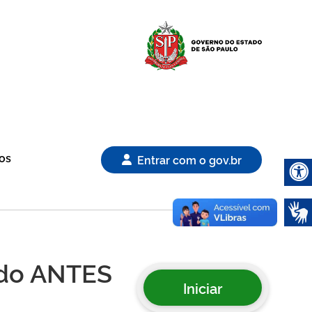
Logo Gover
os
Entrar com o gov.br
Abrir 
tido ANTES
Iniciar