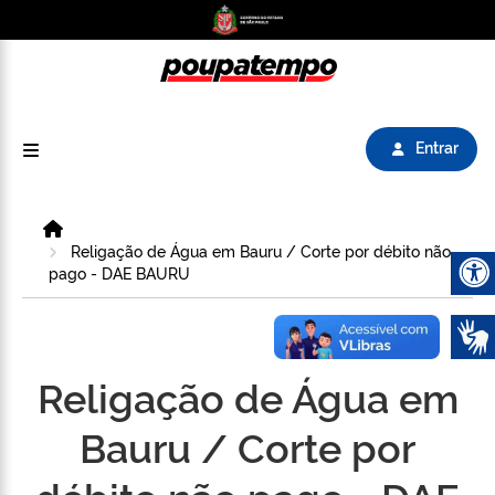
Logo do Poupatempo SP GOV BR direciona para
Entrar
Home
Religação de Água em Bauru / Corte por débito não
pago - DAE BAURU
Abrir 
Religação de Água em
Bauru / Corte por