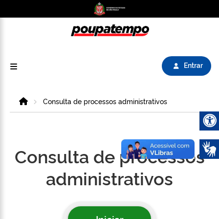
Logo do Poupatempo SP GOV BR direciona para
Entrar
Home
Consulta de processos administrativos
Abrir 
Consulta de processos
administrativos