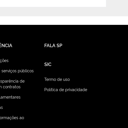
ÊNCIA
FALA SP
ações
SIC
 serviços públicos
Termo de uso
nsparência de
 contratos
Política de privacidade
lamentares
as
nformações ao