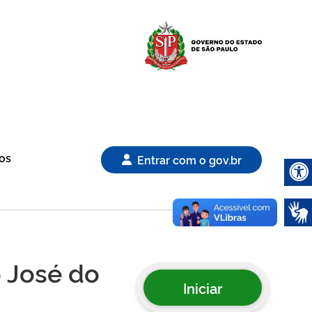
Logo Gover
os
Entrar com o gov.br
Abrir 
o José do
Iniciar