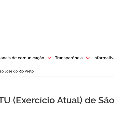
atempo SP GOV BR direciona para a página inicial
anais de comunicação
Transparência
Informativ
ão José do Rio Preto
TU (Exercício Atual) de Sã