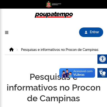
Logo do Poupatempo SP GOV BR direciona para
Entrar
Home
Pesquisas e informativos no Procon de Campinas
Abrir 
Pesquisas e
informativos no Procon
de Campinas