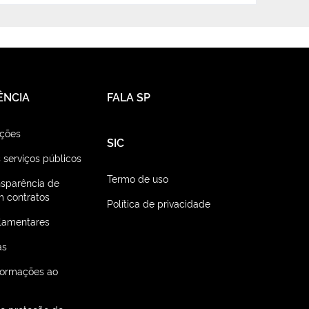
ÊNCIA
FALA SP
ações
SIC
 serviços públicos
Termo de uso
nsparência de
 contratos
Política de privacidade
lamentares
as
nformações ao