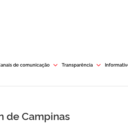
atempo SP GOV BR direciona para a página inicial
anais de comunicação
Transparência
Informativ
n de Campinas