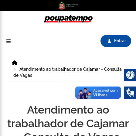
Logo do Poupatempo SP GOV BR direciona para
Entrar
Home
Atendimento ao trabalhador de Cajamar - Consulta
de Vagas
Abrir 
Atendimento ao
trabalhador de Cajamar