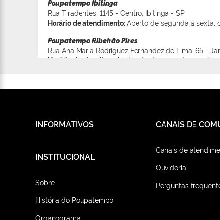
Poupatempo Ibitinga
Rua Tiradentes, 1145 - Centro, Ibitinga - SP
Horário de atendimento:
Aberto de segunda a sexta, d
Poupatempo Ribeirão Pires
Rua Ana Maria Rodriguez Fernandez de Lima, 65 - Jard
Horário de atendimento:
Aberto de segunda a sexta, d
Poupatempo Mogi Mirim
Avenida Professor Adib Chaib, 2250 - Centro, Mogi Mi
Horário de atendimento:
Aberto de segunda a sexta, d
Poupatempo Paraguaçu Paulista
INFORMATIVOS
CANAIS DE COM
Rua André Luiz Brizo, S/N - Vila Nova, Paraguaçu Pau
Horário de atendimento:
Aberto de segunda a sexta, d
Canais de atendime
Poupatempo Guapiaçu
INSTITUCIONAL
Rua Cândido Pereira da Rocha, 171 - Quinta das Paine
Ouvidoria
Horário de atendimento:
Aberto de segunda a sexta, d
Sobre
Perguntas frequent
Poupatempo Americana
Rua José de Alencar, 635 - Centro, Americana - SP
História do Poupatempo
Horário de atendimento:
Aberto de segunda a sexta, d
Organograma