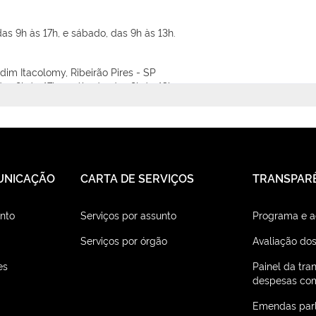
as 9h às 17h, e sábado, das 9h às 13h.
im Itacolomy, Ribeirão Pires - SP
as 9h às 17h, e sábado, das 9h às 13h.
rim - SP
as 9h às 17h, e sábado, das 9h às 13h.
UNICAÇÃO
CARTA DE SERVIÇOS
TRANSPAR
lista - SP
as 9h às 17h, e sábado, das 9h às 13h.
nto
Serviços por assunto
Programa e 
iras, Guapiaçu - SP
Serviços por órgão
Avaliação dos
as 9h às 17h, e sábado, das 9h às 13h.
es
Painel da tra
despesas com
as 9h às 17h, e sábado, das 9h às 13h.
Emendas par