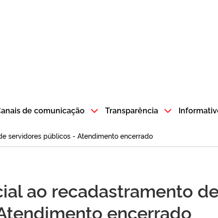
atempo SP GOV BR direciona para a página inicial
anais de comunicação
Transparência
Informativ
de servidores públicos - Atendimento encerrado
cial ao recadastramento d
- Atendimento encerrado