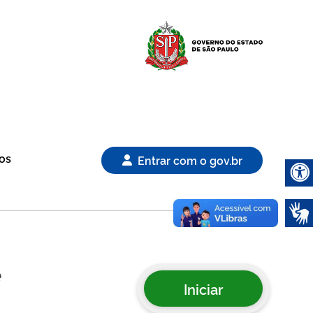
Logo Gover
os
Entrar com o gov.br
Abrir 
e
Iniciar