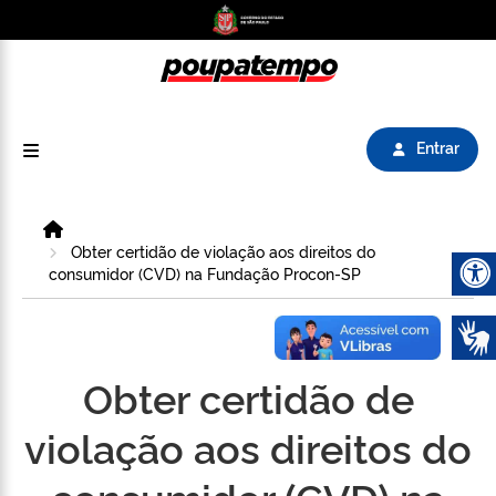
Logo do Poupatempo SP GOV BR direciona para
Entrar
Home
Obter certidão de violação aos direitos do
consumidor (CVD) na Fundação Procon-SP
Abrir 
Obter certidão de
violação aos direitos do