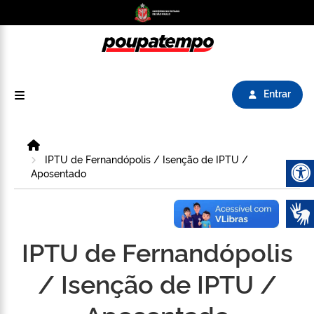
Logo do Poupatempo SP GOV BR direciona para
Entrar
Home
IPTU de Fernandópolis / Isenção de IPTU /
Aposentado
Abrir 
IPTU de Fernandópolis
/ Isenção de IPTU /