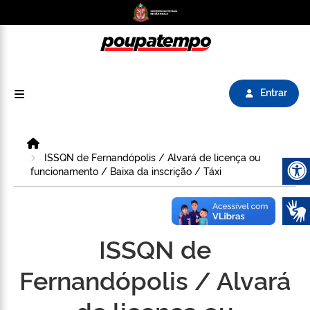
Logo do Poupatempo SP GOV BR direciona para
Entrar
Home
ISSQN de Fernandópolis / Alvará de licença ou
funcionamento / Baixa da inscrição / Táxi
Abrir 
ISSQN de
Fernandópolis / Alvará