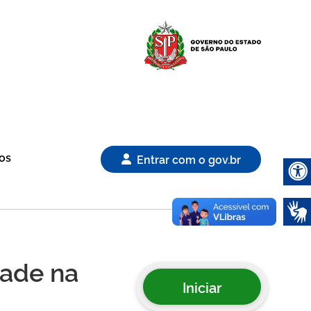
Logo Gover
os
Entrar com o gov.br
Abrir 
dade na
Iniciar