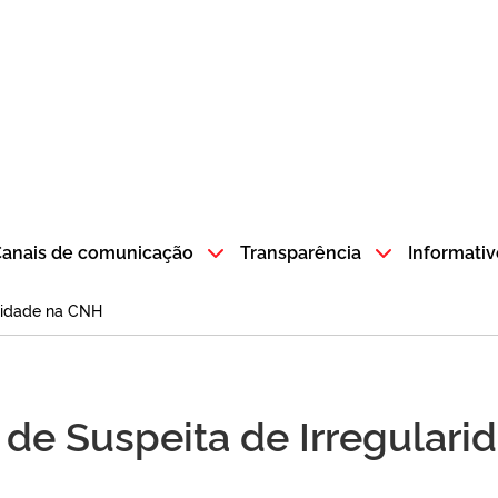
atempo SP GOV BR direciona para a página inicial
anais de comunicação
Transparência
Informativ
ridade na CNH
de Suspeita de Irregulari