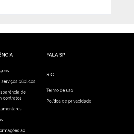
ÊNCIA
FALA SP
ações
SIC
 serviços públicos
Termo de uso
nsparência de
 contratos
Política de privacidade
lamentares
as
nformações ao