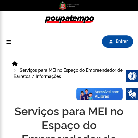
Logo do Poupatempo SP GOV BR direciona para
Entrar
Home
Serviços para MEI no Espaço do Empreendedor de
Barretos / Informações
Abrir 
Serviços para MEI no
Espaço do