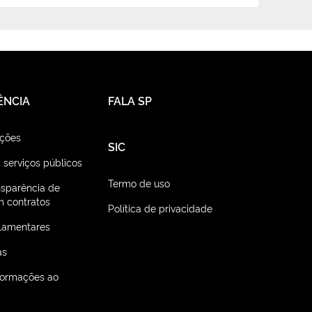
ÊNCIA
FALA SP
ações
SIC
 serviços públicos
Termo de uso
nsparência de
 contratos
Política de privacidade
lamentares
as
nformações ao