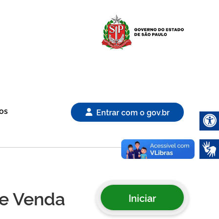
Logo Gover
os
Entrar com o gov.br
Abrir 
de Venda
Iniciar