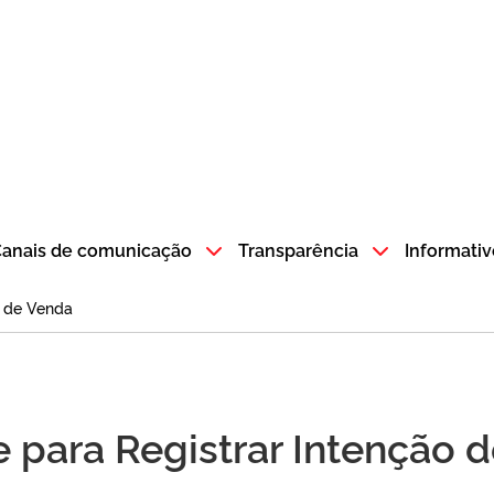
atempo SP GOV BR direciona para a página inicial
anais de comunicação
Transparência
Informativ
o de Venda
 para Registrar Intenção 