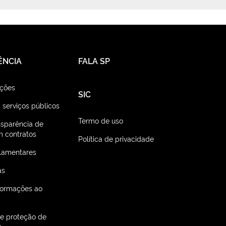
ÊNCIA
FALA SP
ações
SIC
 serviços públicos
Termo de uso
nsparência de
 contratos
Política de privacidade
lamentares
as
nformações ao
de proteção de