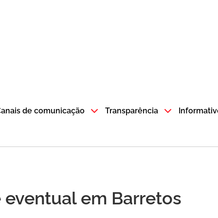
atempo SP GOV BR direciona para a página inicial
anais de comunicação
Transparência
Informativ
 eventual em Barretos