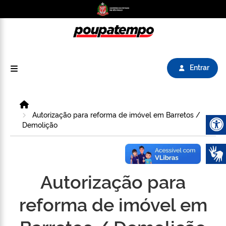
Logo do Poupatempo SP GOV BR direciona para
Entrar
Home
Autorização para reforma de imóvel em Barretos /
Demolição
Abrir 
Autorização para
reforma de imóvel em