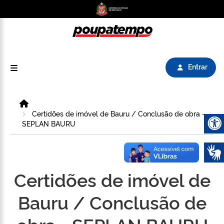
Logo do Poupatempo SP GOV BR direciona para
Entrar
Home
Certidões de imóvel de Bauru / Conclusão de obra -
SEPLAN BAURU
Abrir 
Certidões de imóvel de
Bauru / Conclusão de