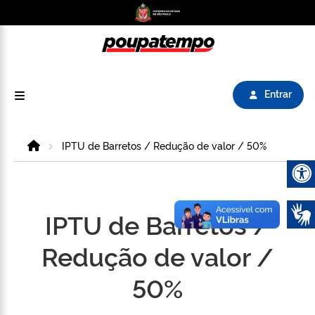
Logo do Poupatempo SP GOV BR direciona para
Entrar
Home
IPTU de Barretos / Redução de valor / 50%
Abrir 
IPTU de Barretos /
Redução de valor /
50%