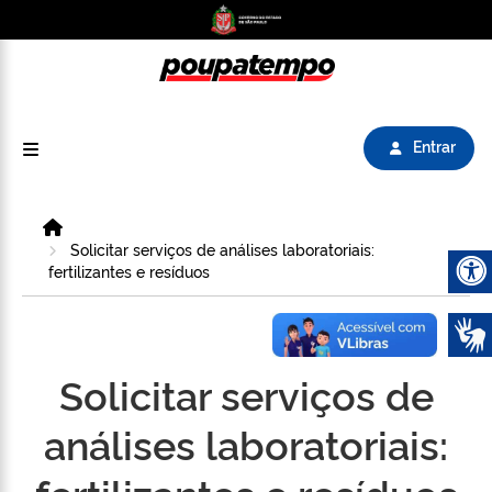
Logo do Poupatempo SP GOV BR direciona para
Entrar
Home
Solicitar serviços de análises laboratoriais:
fertilizantes e resíduos
Abrir 
Solicitar serviços de
análises laboratoriais: