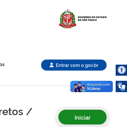
Logo Gover
os
Entrar com o gov.br
Abrir 
retos /
Iniciar