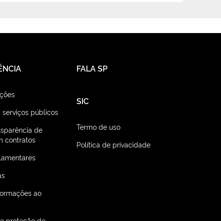
ÊNCIA
FALA SP
ações
SIC
 serviços públicos
Termo de uso
nsparência de
 contratos
Política de privacidade
lamentares
as
nformações ao
de proteção de