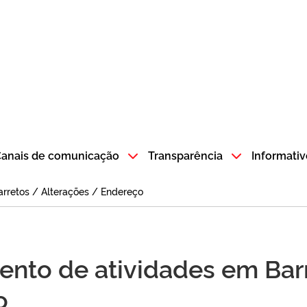
atempo SP GOV BR direciona para a página inicial
anais de comunicação
Transparência
Informativ
rretos / Alterações / Endereço
ento de atividades em Bar
o