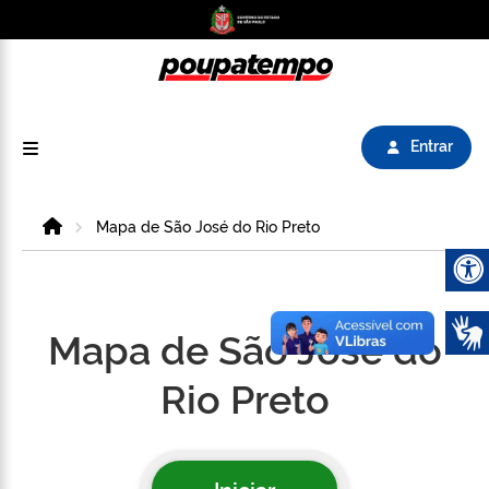
Logo do Poupatempo SP GOV BR direciona para
Entrar
Home
Mapa de São José do Rio Preto
Abrir 
Mapa de São José do
Rio Preto