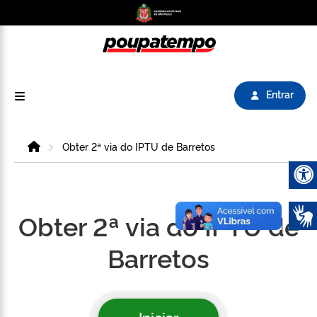
Logo do Poupatempo SP GOV BR direciona para
Entrar
Home
Obter 2ª via do IPTU de Barretos
Abrir 
Obter 2ª via do IPTU de
Barretos