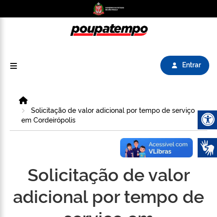
Logo do Poupatempo SP GOV BR direciona para
Entrar
Home
Solicitação de valor adicional por tempo de serviço
em Cordeirópolis
Abrir 
Solicitação de valor
adicional por tempo de