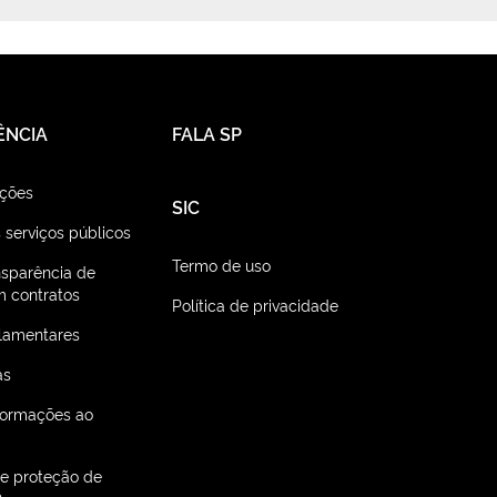
ÊNCIA
FALA SP
ações
SIC
 serviços públicos
Termo de uso
nsparência de
 contratos
Política de privacidade
lamentares
as
nformações ao
de proteção de