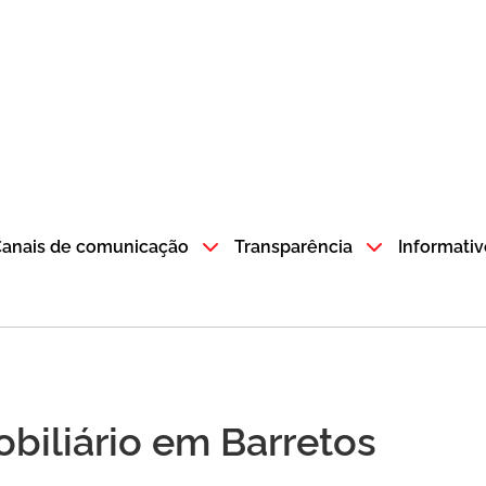
atempo SP GOV BR direciona para a página inicial
anais de comunicação
Transparência
Informativ
biliário em Barretos