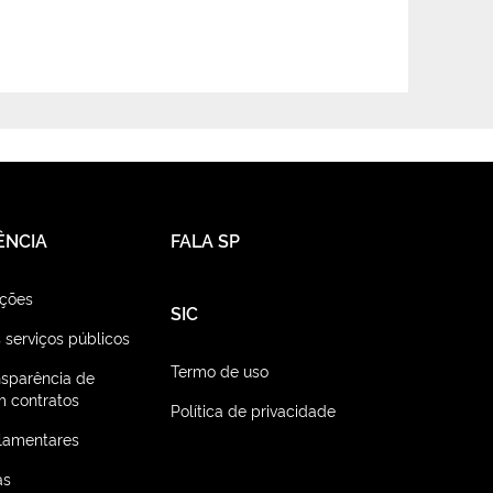
ÊNCIA
FALA SP
ações
SIC
 serviços públicos
Termo de uso
nsparência de
 contratos
Política de privacidade
lamentares
as