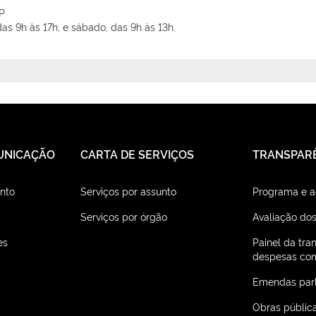
SP
as 9h às 17h, e sábado, das 9h às 13h.
UNICAÇÃO
CARTA DE SERVIÇOS
TRANSPAR
nto
Serviços por assunto
Programa e 
Serviços por órgão
Avaliação dos
es
Painel da tra
despesas com
Emendas par
Obras públic