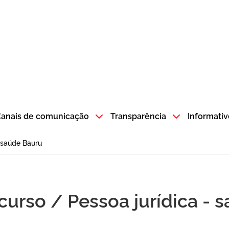
atempo SP GOV BR direciona para a página inicial
anais de comunicação
Transparência
Informativ
- saúde Bauru
curso / Pessoa jurídica - 