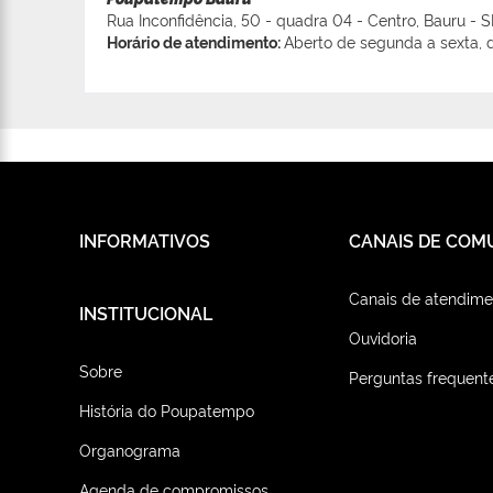
Rua Inconfidência, 50 - quadra 04 - Centro, Bauru - 
Horário de atendimento:
Aberto de segunda a sexta, d
INFORMATIVOS
CANAIS DE COM
Canais de atendime
INSTITUCIONAL
Ouvidoria
Sobre
Perguntas frequent
História do Poupatempo
Organograma
Agenda de compromissos