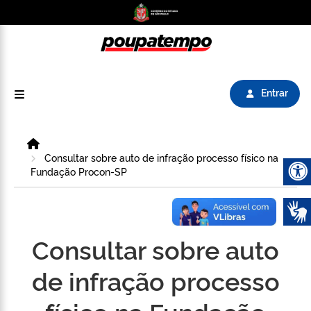
Logo do Poupatempo SP GOV BR direciona para
Entrar
Home
Consultar sobre auto de infração processo físico na
Fundação Procon-SP
Abrir 
Consultar sobre auto
de infração processo