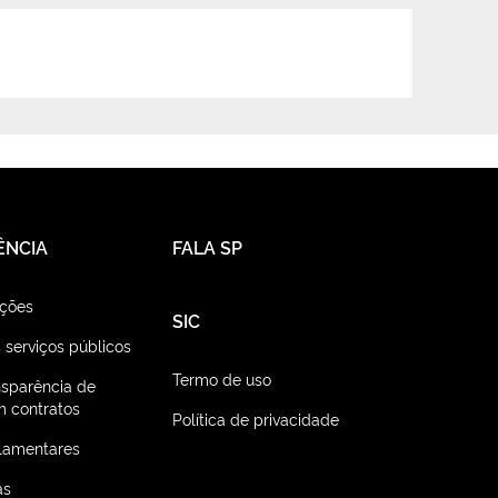
ÊNCIA
FALA SP
ações
SIC
 serviços públicos
Termo de uso
nsparência de
 contratos
Política de privacidade
lamentares
as