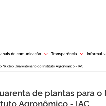
atempo SP GOV BR direciona para a página inicial
anais de comunicação
Transparência
Informativ
 o Núcleo Quarentenário do Instituto Agronômico - IAC
quarenta de plantas para o
ituto Agronômico - IAC