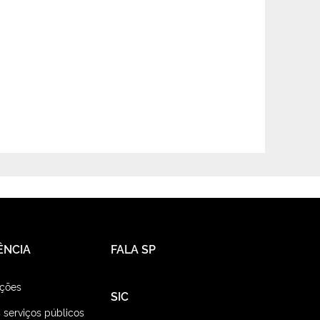
ÊNCIA
FALA SP
ações
SIC
 serviços públicos