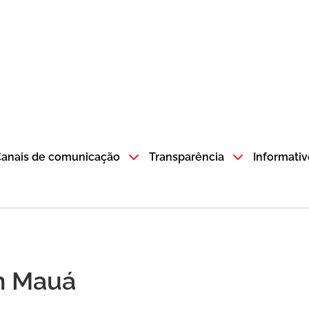
atempo SP GOV BR direciona para a página inicial
anais de comunicação
Transparência
Informativ
em Mauá