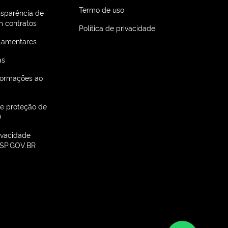
Termo de uso
nsparência de
 contratos
Política de privacidade
lamentares
as
nformações ao
de proteção de
D
rivacidade
SP.GOV.BR