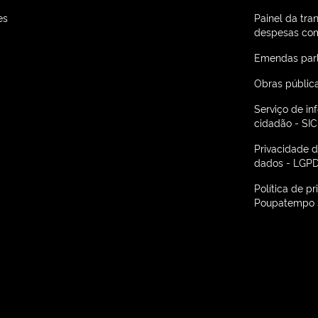
es
Painel da tra
despesas com
Emendas par
Obras públic
Serviço de i
cidadão - SIC
Privacidade 
dados - LGP
Política de p
Poupatempo 
 São Paulo em nova janela