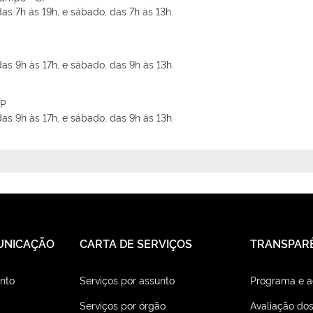
as 7h às 19h, e sábado, das 7h às 13h.
as 9h às 17h, e sábado, das 9h às 13h.
SP
as 9h às 17h, e sábado, das 9h às 13h.
UNICAÇÃO
CARTA DE SERVIÇOS
TRANSPAR
nto
Serviços por assunto
Programa e 
Serviços por órgão
Avaliação dos