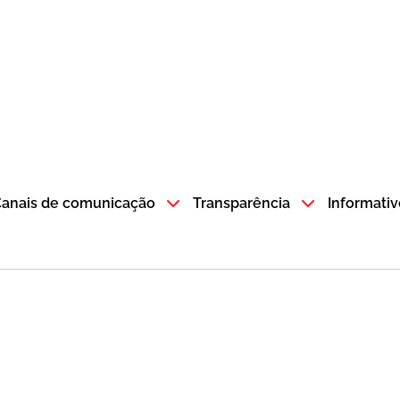
atempo SP GOV BR direciona para a página inicial
anais de comunicação
Transparência
Informativ