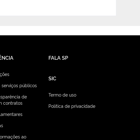
ÊNCIA
FALA SP
ações
SIC
 serviços públicos
Termo de uso
nsparência de
 contratos
Política de privacidade
lamentares
as
nformações ao