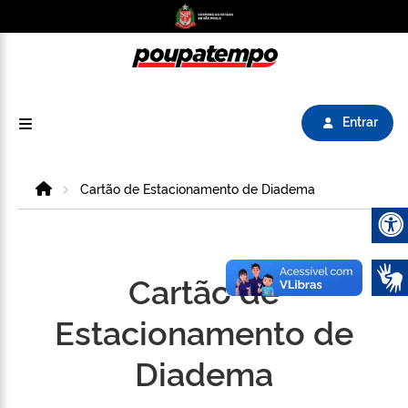
Logo do Poupatempo SP GOV BR direciona para
Entrar
Home
Cartão de Estacionamento de Diadema
Abrir 
Cartão de
Estacionamento de
Diadema