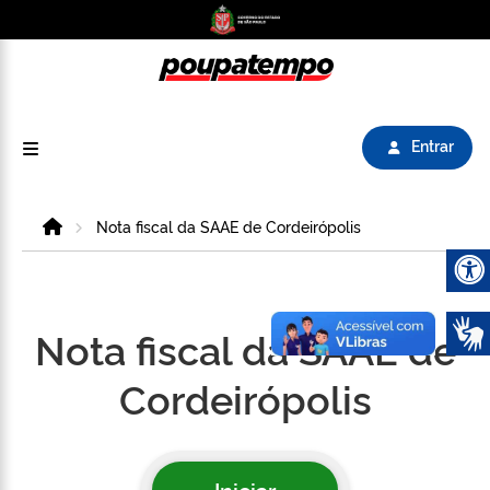
Logo do Poupatempo SP GOV BR direciona para
Entrar
Home
Nota fiscal da SAAE de Cordeirópolis
Abrir 
Nota fiscal da SAAE de
Cordeirópolis