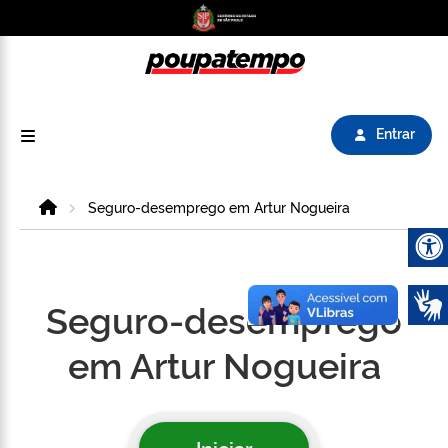
Logo do Poupatempo SP GOV BR direciona para
Entrar
Home
Seguro-desemprego em Artur Nogueira
Abrir 
Seguro-desemprego
em Artur Nogueira