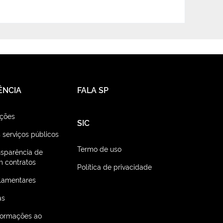
ÊNCIA
FALA SP
ações
SIC
 serviços públicos
Termo de uso
nsparência de
 contratos
Política de privacidade
lamentares
as
nformações ao