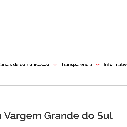
atempo SP GOV BR direciona para a página inicial
anais de comunicação
Transparência
Informativ
em Vargem Grande do Sul