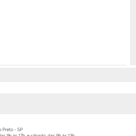
o Preto - SP
as 9h às 17h, e sábado, das 9h às 13h.