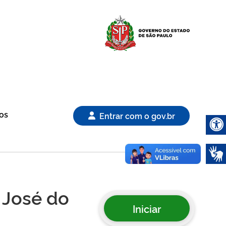
Logo Gover
os
Entrar com o gov.br
Abrir 
 José do
Iniciar