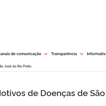
atempo SP GOV BR direciona para a página inicial
anais de comunicação
Transparência
Informativ
o José do Rio Preto
Motivos de Doenças de São