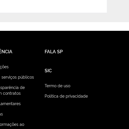
ÊNCIA
FALA SP
ações
SIC
 serviços públicos
Termo de uso
nsparência de
 contratos
Política de privacidade
lamentares
as
nformações ao