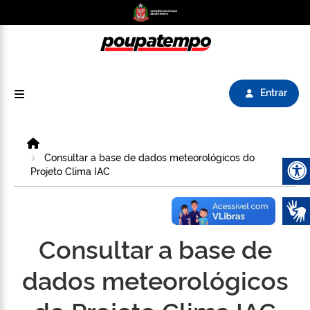
Logo do Poupatempo SP GOV BR direciona para
Entrar
Home
Consultar a base de dados meteorológicos do
Projeto Clima IAC
Abrir 
Consultar a base de
dados meteorológicos