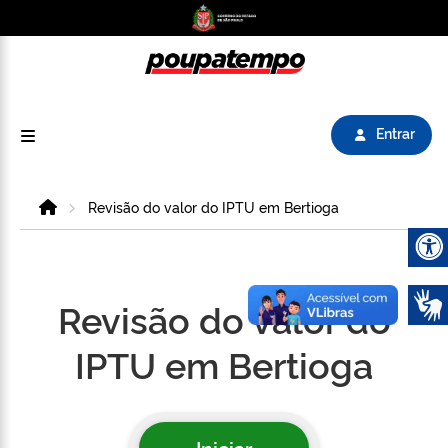
Logo do Poupatempo SP GOV BR direciona para
Entrar
Home
Revisão do valor do IPTU em Bertioga
Abrir 
Revisão do valor do
IPTU em Bertioga