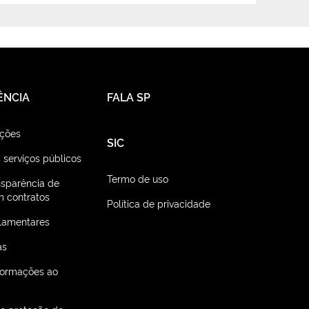
ÊNCIA
FALA SP
ações
SIC
 serviços públicos
Termo de uso
nsparência de
 contratos
Política de privacidade
lamentares
as
nformações ao