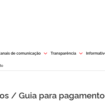
atempo SP GOV BR direciona para a página inicial
anais de comunicação
Transparência
Informativ
to
tos / Guia para pagamento