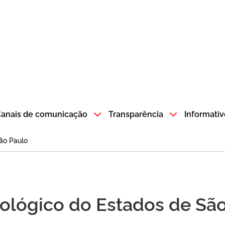
atempo SP GOV BR direciona para a página inicial
anais de comunicação
Transparência
Informativ
ão Paulo
dológico do Estados de Sã