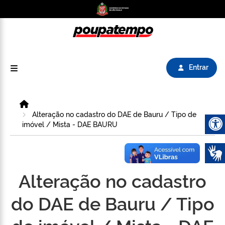
Logo do Poupatempo SP GOV BR direciona para
Entrar
Home
Alteração no cadastro do DAE de Bauru / Tipo de
imóvel / Mista - DAE BAURU
Abrir 
Alteração no cadastro
do DAE de Bauru / Tipo