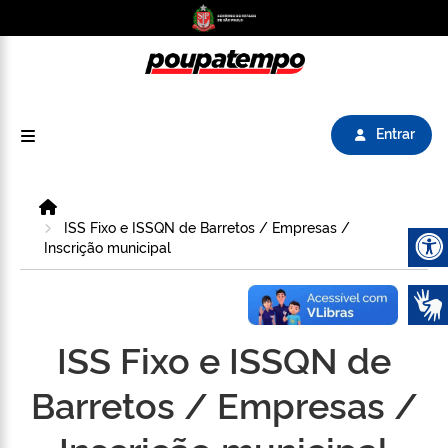
Logo do Poupatempo SP GOV BR direciona para
Entrar
Home
ISS Fixo e ISSQN de Barretos / Empresas /
Inscrição municipal
Abrir 
ISS Fixo e ISSQN de
Barretos / Empresas /