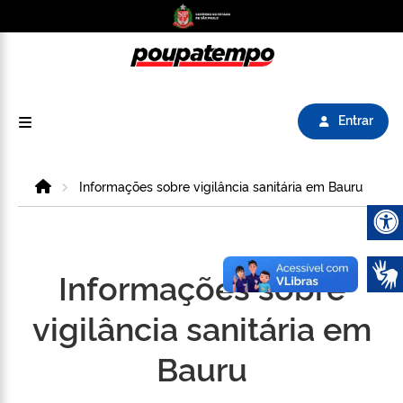
Logo do Poupatempo SP GOV BR direciona para
Entrar
Home
Informações sobre vigilância sanitária em Bauru
Abrir 
Informações sobre
vigilância sanitária em
Bauru