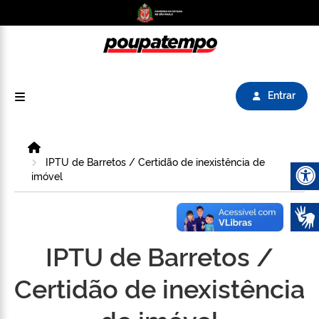
Logo do Poupatempo SP GOV BR direciona para
Entrar
Home
IPTU de Barretos / Certidão de inexistência de
imóvel
Abrir 
IPTU de Barretos /
Certidão de inexistência