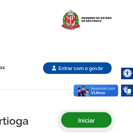
Logo Gover
os
Entrar com o gov.br
Abrir 
rtioga
Iniciar