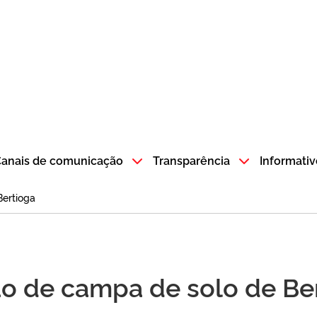
atempo SP GOV BR direciona para a página inicial
anais de comunicação
Transparência
Informativ
ertioga
o de campa de solo de Be