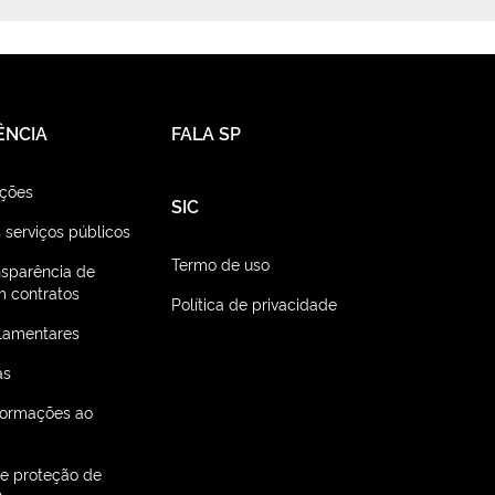
ÊNCIA
FALA SP
ações
SIC
 serviços públicos
Termo de uso
nsparência de
 contratos
Política de privacidade
lamentares
as
nformações ao
de proteção de