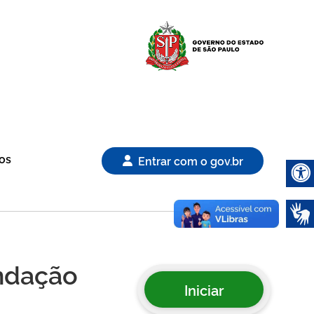
Logo Gover
os
Entrar com o gov.br
Abrir 
undação
Iniciar