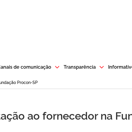
atempo SP GOV BR direciona para a página inicial
anais de comunicação
Transparência
Informativ
 Fundação Procon-SP
ntação ao fornecedor na F