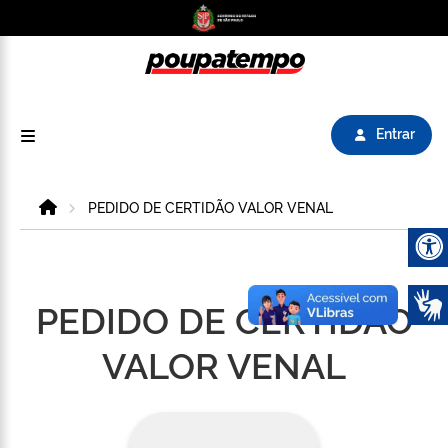
Logo do Poupatempo SP GOV BR direciona para
Entrar
Home
PEDIDO DE CERTIDÃO VALOR VENAL
Abrir 
PEDIDO DE CERTIDÃO
VALOR VENAL