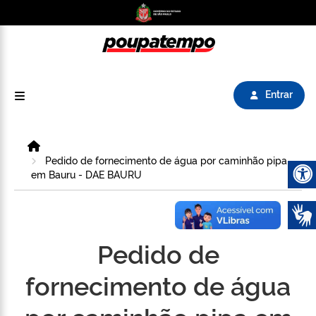
Logo do Poupatempo SP GOV BR direciona para
Entrar
Home
Pedido de fornecimento de água por caminhão pipa
em Bauru - DAE BAURU
Abrir 
Pedido de
fornecimento de água