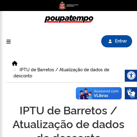
Logo do Poupatempo SP GOV BR direciona para
Entrar
Home
IPTU de Barretos / Atualização de dados de
desconto
Abrir 
IPTU de Barretos /
Atualização de dados